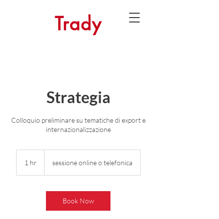
Trady
Strategia
Colloquio preliminare su tematiche di export e
internazionalizzazione
1 hr
1
sessione online o telefonica
h
Book Now